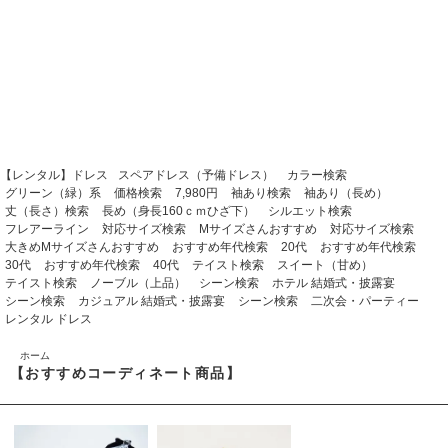
【レンタル】ドレス
スペアドレス（予備ドレス）
カラー検索
グリーン（緑）系
価格検索
7,980円
袖あり検索
袖あり（長め）
丈（長さ）検索
長め（身長160ｃｍひざ下）
シルエット検索
フレアーライン
対応サイズ検索
Mサイズさんおすすめ
対応サイズ検索
大きめMサイズさんおすすめ
おすすめ年代検索
20代
おすすめ年代検索
30代
おすすめ年代検索
40代
テイスト検索
スイート（甘め）
テイスト検索
ノーブル（上品）
シーン検索
ホテル 結婚式・披露宴
シーン検索
カジュアル 結婚式・披露宴
シーン検索
二次会・パーティー
レンタル ドレス
ホーム
【おすすめコーディネート商品】