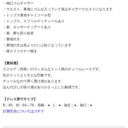
・袖口ゴムギャザー
・ウエスト、裏地にゴムが入っていて表はギャザーウエストになります
・トップス裏地キャミソール型
・トップス、Ｖフリルディティールあり
・裾、ギャザーティアードあり
・裾、断ち切り始末
・裏地付き
・裏地の丈は表よりだいぶ短くなっています
・後ろファスナー開き
【素材感】
スクエア（四角）のランダムなドット柄のチュールレースです。
丸のドットより大人な印象です。
チュールなので薄く透け感があります。
ほんの少しの張り感がありかさっとした触感です。
【ドレス実寸サイズ】
B：84、W：64～76、肩幅：●、L：●、袖丈：●、袖口：●
計測方法についてはコチラ