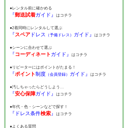
●レンタル前に確かめる
『
郵送試着
ガイド』
はコチラ
●2着同時にレンタルして選ぶ
『
スペア
ドレス
ガイド』
（予備ドレス）
はコチラ
●シーンに合わせて選ぶ
『
コーディネート
ガイド』
はコチラ
●リピーターにはポイントがたまる！
『
ポイント
制度
ガイド』
（会員登録）
はコチラ
●汚しちゃったらどうしよう…
『
安心保障
ガイド』
はコチラ
●年代・色・シーンなどで探す！
『ドレス条件
検索
』
はコチラ
●よくある質問