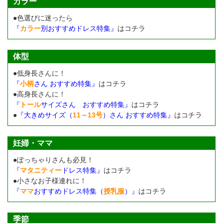
カラー
●色選びに迷ったら
『
カラー
別おすすめドレス特集』
はコチラ
体型
●低身長さんに！
『
小柄
さん おすすめ特集』
はコチラ
●高身長さんに！
『
トール
サイズさん おすすめ特集』
はコチラ
●
『大きめサイズ（
11～13号
）さん おすすめ特集』
はコチラ
妊婦・ママ
●ぽっちゃりさんも必見！
『
マタニティー
ドレス特集』
はコチラ
●小さなお子様連れに！
『
ママ
おすすめドレス特集（
授乳服
）』
はコチラ
季節