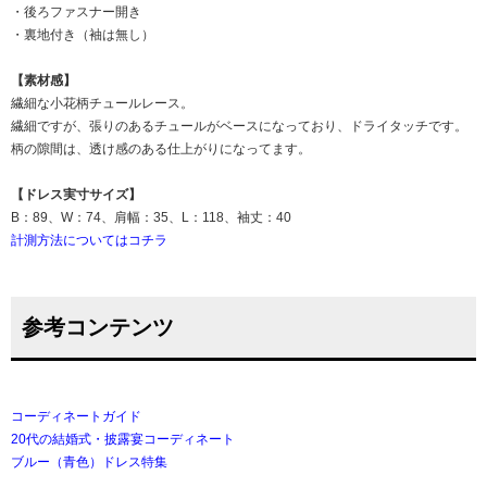
・後ろファスナー開き
・裏地付き（袖は無し）
【素材感】
繊細な小花柄チュールレース。
繊細ですが、張りのあるチュールがベースになっており、ドライタッチです。
柄の隙間は、透け感のある仕上がりになってます。
【ドレス実寸サイズ】
B：89、W：74、肩幅：35、L：118、袖丈：40
計測方法についてはコチラ
参考コンテンツ
コーディネートガイド
20代の結婚式・披露宴コーディネート
ブルー（青色）ドレス特集