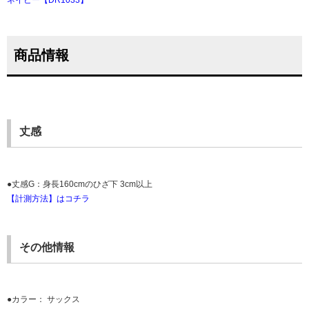
ネイビー【DR1033】
商品情報
丈感
●丈感G：身長160cmのひざ下 3cm以上
【計測方法】はコチラ
その他情報
●カラー： サックス