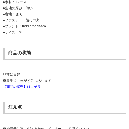
●素材： レース
●生地の厚み：薄い
●裏地： あり
●ファスナー：後ろ中央
●ブランド：troisiemechaco
●サイズ：M
商品の状態
非常に良好
※裏地に毛玉がすこしあります
【商品の状態】はコチラ
注意点
※袖部分は透けがあるため、インナーにご注意ください。