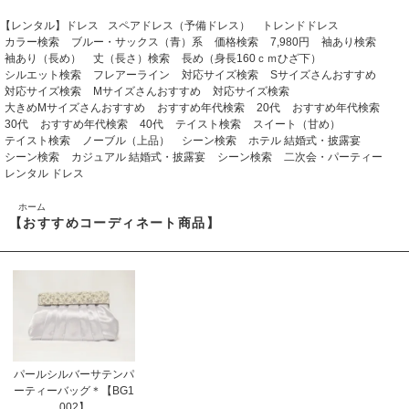
【レンタル】ドレス
スペアドレス（予備ドレス）
トレンドドレス
カラー検索
ブルー・サックス（青）系
価格検索
7,980円
袖あり検索
袖あり（長め）
丈（長さ）検索
長め（身長160ｃｍひざ下）
シルエット検索
フレアーライン
対応サイズ検索
Sサイズさんおすすめ
対応サイズ検索
Mサイズさんおすすめ
対応サイズ検索
大きめMサイズさんおすすめ
おすすめ年代検索
20代
おすすめ年代検索
30代
おすすめ年代検索
40代
テイスト検索
スイート（甘め）
テイスト検索
ノーブル（上品）
シーン検索
ホテル 結婚式・披露宴
シーン検索
カジュアル 結婚式・披露宴
シーン検索
二次会・パーティー
レンタル ドレス
ホーム
【おすすめコーディネート商品】
パールシルバーサテンパ
ーティーバッグ＊【BG1
002】