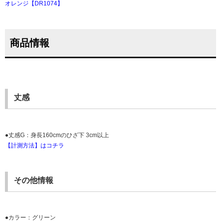
オレンジ【DR1074】
商品情報
丈感
●丈感G：身長160cmのひざ下 3cm以上
【計測方法】はコチラ
その他情報
●カラー：グリーン