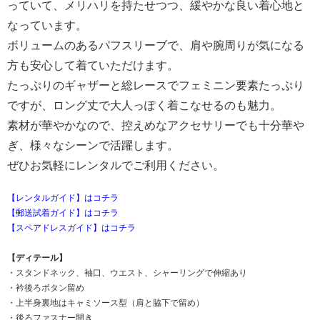
っていて、メリハリを持たせつつ、緩やかな良い着心地と
なっています。
ボリュームのあるパフスリーブで、肩や腕周りが気になる
方も安心して着ていただけます。
たっぷりのギャザーと総レースでフェミニン要素たっぷり
ですが、ロング丈で大人っぽく着こなせるのも魅力。
素材が華やかなので、控えめなアクセサリーでも十分華や
ぎ、様々なシーンで活躍します。
ぜひお気軽にレンタルでご利用ください。
【レンタルガイド】はコチラ
【郵送試着ガイド】はコチラ
【スペアドレスガイド】はコチラ
【ディテール】
・スタンドネック、袖口、ウエスト、シャーリングで伸縮あり
・衿後ろボタン留め
・上半身裏地はキャミソース型（肩と脇下で留め）
・後ろファスナー開き