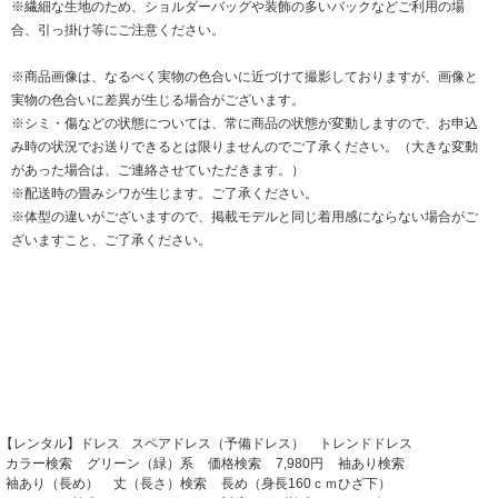
※繊細な生地のため、ショルダーバッグや装飾の多いバックなどご利用の場
合、引っ掛け等にご注意ください。
※商品画像は、なるべく実物の色合いに近づけて撮影しておりますが、画像と
実物の色合いに差異が生じる場合がございます。
※シミ・傷などの状態については、常に商品の状態が変動しますので、お申込
み時の状況でお送りできるとは限りませんのでご了承ください。（大きな変動
があった場合は、ご連絡させていただきます。）
※配送時の畳みシワが生じます。ご了承ください。
※体型の違いがございますので、掲載モデルと同じ着用感にならない場合がご
ざいますこと、ご了承ください。
【レンタル】ドレス
スペアドレス（予備ドレス）
トレンドドレス
カラー検索
グリーン（緑）系
価格検索
7,980円
袖あり検索
袖あり（長め）
丈（長さ）検索
長め（身長160ｃｍひざ下）