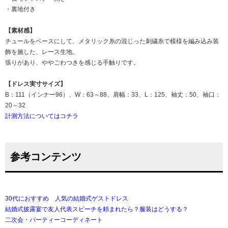
・裏地付き
【素材感】
チュールをベースにして、メタリック糸の混じった刺繍糸で模様を編み込み装
飾を施した、レース生地。
張りがあり、ややごわつきを感じる手触りです。
【ドレス実寸サイズ】
B：111（インナー96）、W：63～88、肩幅：33、L：125、袖丈：50、袖口：
20～32
計測方法についてはコチラ
参考コンテンツ
30代におすすめ 人気の結婚式ゲストドレス
結婚式披露宴で友人代表スピーチを頼まれたら？服装はどうする？
二次会・パーティーコーディネート