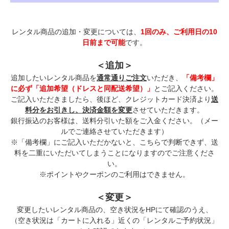
レンタル商品の追加・変更については、
1回のみ、ご利用日の10
日前まで可能
です。
＜追加＞
追加したいレンタル商品を
通常通りご注文
いただき、
「備考欄」
に必ず「追加希望（ドレスと同配送希望）」
とご記入ください。
ご記入いただきましたら、後ほど、クレジットカード決済より
送
料分をお引きし、決済金額を変更
させていただきます。
銀行振込のお客様は、送料分引いた額をご入金ください。（メー
ルでご連絡させていただきます）
※「備考欄」にご記入いただかないと、こちらで判断できず、送
料を二重にいただいてしまうことになりますのでご注意くださ
い。
※ポイントやクーポンのご利用はできません。
＜変更＞
変更したいレンタル商品の、空き状況をHPにて確認のうえ、
（空き状況は「カートに入れる」近くの「レンタルご予約状況」