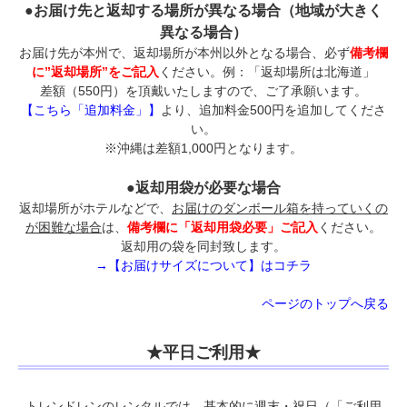
●お届け先と返却する場所が異なる場合（地域が大きく
異なる場合）
お届け先が本州で、返却場所が本州以外となる場合、必ず
備考欄
に”返却場所”をご記入
ください。例：「返却場所は北海道」
差額（550円）を頂戴いたしますので、ご了承願います。
【こちら「追加料金」】
より、追加料金500円を追加してくださ
い。
※沖縄は差額1,000円となります。
●返却用袋が必要な場合
返却場所がホテルなどで、
お届けのダンボール箱を持っていくの
が困難な場合
は、
備考欄に「返却用袋必要」ご記入
ください。
返却用の袋を同封致します。
→【お届けサイズについて】はコチラ
ページのトップへ戻る
★平日ご利用★
トレンドレンのレンタルでは、基本的に週末・祝日（「ご利用