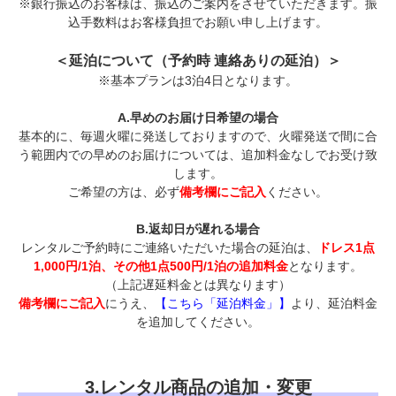
※銀行振込のお客様は、振込のご案内をさせていただきます。振
込手数料はお客様負担でお願い申し上げます。
＜延泊について（予約時 連絡ありの延泊）＞
※基本プランは3泊4日となります。
A.早めのお届け日希望の場合
基本的に、毎週火曜に発送しておりますので、火曜発送で間に合
う範囲内での早めのお届けについては、追加料金なしでお受け致
します。
ご希望の方は、必ず
備考欄にご記入
ください。
B.返却日が遅れる場合
レンタルご予約時にご連絡いただいた場合の延泊は、
ドレス1点
1,000円/1泊、その他1点500円/1泊の追加料金
となります。
（上記遅延料金とは異なります）
備考欄にご記入
にうえ、
【こちら「延泊料金」】
より、延泊料金
を追加してください。
3.レンタル商品の追加・変更