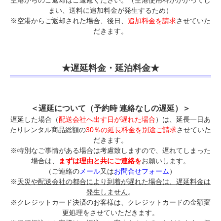
まい、送料に追加料金が発生するため）
※空港からご返却された場合、後日、
追加料金を請求
させていた
だきます。
★遅延料金・延泊料金★
＜遅延について（予約時 連絡なしの遅延）＞
遅延した場合（
配送会社へ出す日が遅れた場合
）は、延長一日あ
たりレンタル商品総額の
30％の延長料金を別途ご請求
させていた
だきます。
※特別なご事情がある場合は考慮致しますので、遅れてしまった
場合は、
まずは理由と共にご連絡を
お願いします。
（ご連絡の
メール
又は
お問合せフォーム
）
※
天災や配送会社の都合により到着が遅れた場合は、遅延料金は
発生しません
。
※クレジットカード決済のお客様は、クレジットカードの金額変
更処理をさせていただきます。