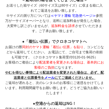
お送りした箱サイズ（60サイズ又は80サイズ）に収まる箱に入
れてご返送をお願い致します。
※サイズの測り方については
≪ヤマト運輸 宅急便ページ≫
参照
万が一サイズオーバーとなり、送料に追加料金が発生した場合、
大変申し訳ございませんが、
追加料金を請求
させていただきま
す。ご了承お願い致します。
●「着払い伝票」でクロネコヤマトへ
お届けの際
同封のヤマト運輸「着払い伝票」を貼り
、コンビニな
どから返却してください。 お電話にて、ご自宅まで集荷の依頼
も可能です。（クロネコヤマト集荷受付0120-01-9625）
お客様のご都合により
配送業者を変更される場合は、基本的にお
客様のご負担
になります。
やむを得ない事情により配送業者を変更された場合は、必ず、配
送業者と伝票番号を
メール
にてご連絡くださいませ。
ご返却が遅れると、次のレンタルのお客様にご迷惑をかけてしま
います。利用期間厳守をお願い致します。どうぞご協力お願いい
たします！
●空港からの返却はNG！
空港からのご返却はご遠慮ください。（空港使用料がかかってし