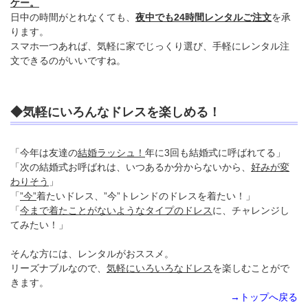
ケー。
日中の時間がとれなくても、
夜中でも24時間レンタルご注文
を承
ります。
スマホ一つあれば、気軽に家でじっくり選び、手軽にレンタル注
文できるのがいいですね。
◆気軽にいろんなドレスを楽しめる！
「今年は友達の
結婚ラッシュ！
年に3回も結婚式に呼ばれてる」
「次の結婚式お呼ばれは、いつあるか分からないから、
好みが変
わりそう
」
「
”今”
着たいドレス、”今”トレンドのドレスを着たい！」
「
今まで着たことがないようなタイプのドレス
に、チャレンジし
てみたい！」
そんな方には、レンタルがおススメ。
リーズナブルなので、
気軽にいろいろなドレス
を楽しむことがで
きます。
→トップへ戻る