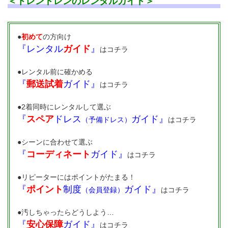
＜トレンドレンのレンタルガイド＞
●
初めて
の方向け
『レンタル
ガイド
』
はコチラ
●レンタル前に確かめる
『
郵送試着
ガイド』
はコチラ
●2着同時にレンタルして選ぶ
『
スペア
ドレス
ガイド』
（予備ドレス）
はコチラ
●シーンに合わせて選ぶ
『
コーディネート
ガイド』
はコチラ
●リピーターにはポイントがたまる！
『
ポイント
制度
ガイド』
（会員登録）
はコチラ
●汚しちゃったらどうしよう…
『
安心保障
ガイド』
はコチラ