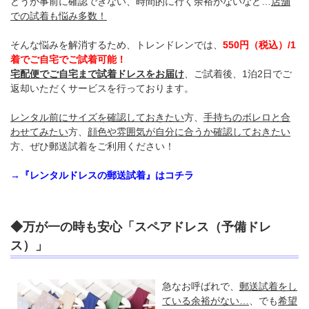
どうか事前に確認できない、時間的に行く余裕がないなど…
店舗
での試着も悩み多数！
そんな悩みを解消するため、トレンドレンでは、
550円（税込）/1
着でご自宅でご試着可能！
宅配便でご自宅まで試着ドレスをお届け
、ご試着後、1泊2日でご
返却いただくサービスを行っております。
レンタル前にサイズを確認しておきたい
方、
手持ちのボレロと合
わせてみたい
方、
顔色や雰囲気が自分に合うか確認しておきたい
方、ぜひ郵送試着をご利用ください！
→『レンタルドレスの郵送試着』はコチラ
◆万が一の時も安心「スペアドレス（予備ドレ
ス）」
急なお呼ばれで、
郵送試着をし
ている余裕がない…
、でも
希望