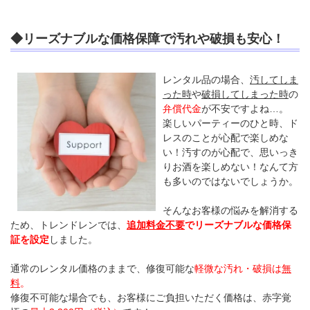
◆リーズナブルな価格保障で汚れや破損も安心！
レンタル品の場合、
汚してしま
った時
や
破損してしまった時
の
弁償代金
が不安ですよね…。
楽しいパーティーのひと時、ド
レスのことが心配で楽しめな
い！汚すのが心配で、思いっき
りお酒を楽しめない！なんて方
も多いのではないでしょうか。
そんなお客様の悩みを解消する
ため、トレンドレンでは、
追加料金不要
でリーズナブルな価格保
証を設定
しました。
通常のレンタル価格のままで、修復可能な
軽微な汚れ・破損は
無
料
。
修復不可能な場合でも、お客様にご負担いただく価格は、赤字覚