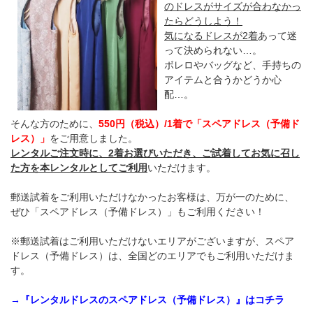
のドレスがサイズが合わなかっ
たらどうしよう！
気になるドレスが2着
あって迷
って決められない…。
ボレロやバッグなど、手持ちの
アイテムと合うかどうか心
配…。
そんな方のために、
550円（税込）/1着で「スペアドレス（予備ド
レス）」
をご用意しました。
レンタルご注文時に、2着お選びいただき、ご試着してお気に召し
た方を本レンタルとしてご利用
いただけます。
郵送試着をご利用いただけなかったお客様は、万が一のために、
ぜひ「スペアドレス（予備ドレス）」もご利用ください！
※郵送試着はご利用いただけないエリアがございますが、スペア
ドレス（予備ドレス）は、全国どのエリアでもご利用いただけま
す。
→『レンタルドレスのスペアドレス（予備ドレス）』はコチラ