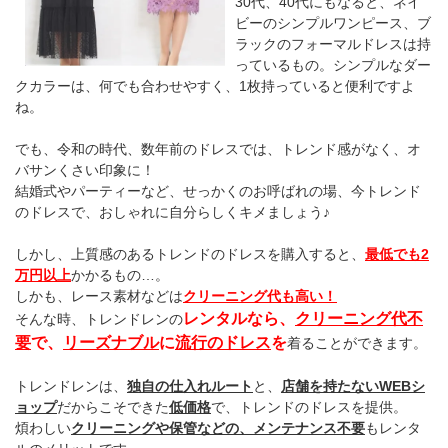
30代、40代にもなると、ネイ
ビーのシンプルワンピース、ブ
ラックのフォーマルドレスは持
っているもの。シンプルなダー
クカラーは、何でも合わせやすく、1枚持っていると便利ですよ
ね。
でも、令和の時代、数年前のドレスでは、トレンド感がなく、オ
バサンくさい印象に！
結婚式やパーティーなど、せっかくのお呼ばれの場、今トレンド
のドレスで、おしゃれに自分らしくキメましょう♪
しかし、上質感のあるトレンドのドレスを購入すると、
最低でも2
万円以上
かかるもの…。
しかも、レース素材などは
クリーニング代も高い！
レンタルなら、
クリーニング代不
そんな時、トレンドレンの
要
で、
リーズナブル
に
流行のドレス
を
着ることができます。
トレンドレンは、
独自の仕入れルート
と、
店舗を持たないWEBシ
ョップ
だからこそできた
低価格
で、トレンドのドレスを提供。
煩わしい
クリーニングや保管などの、メンテナンス不要
もレンタ