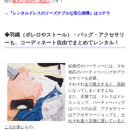
悟の
最大3,300円（税込）
です！
→『レンタルドレスのリーズナブルな安心保障』はコチラ
◆羽織（ボレロやストール）・バッグ・アクセサリ
ーも、コーディネート自由でまとめてレンタル！
結婚式やパーティーには、それ
相応のパーティーバッグやアク
セサリーも必要。
それぞれ
全て購入すると、高額
になってしまいますよね。
また、店舗では、ドレスはドレ
スショップ、パーティーバッグ
はバックのお店、アクセサリー
はアクセサリーショップと、
そ
れぞれ違う店舗に置いていると
ころが多い
もの。