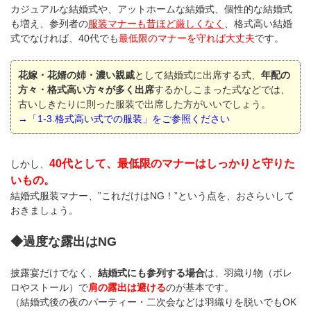
カジュアルな結婚式や、アットホームな結婚式、個性的な結婚式
も増え、参列者の
服装マナーも昔ほど厳しくなく
、格式高い結婚
式でなければ、40代でも
最低限のマナーを守れば大丈夫
です。
花嫁・花婿の姉・濃い親戚
として結婚式に出席する式、
年配の
方々・格式高い方々が多く出席
するかしこまった式などでは、
古いしきたりに則った服装で出席した方がいいでしょう。
→「1-3.格式高い式での服装」
をご参照ください
40代として、最低限のマナーはしっかりと守りた
しかし、
いもの。
結婚式服装マナー、”これだけはNG！”という点を、おさらいして
おきましょう。
◆過度な露出はNG
披露宴だけでなく、
結婚式にも参列する場合
は、羽織り物（ボレ
ロやストール）で
肩の露出は避ける
のが基本です。
（結婚式後の夜のパーティー・二次会などは羽織りを脱いでもOK