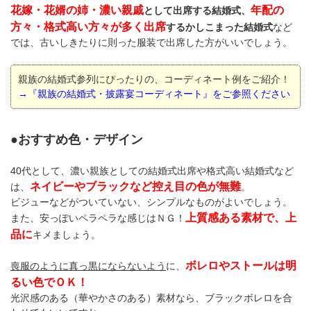
花嫁・花婿の姉・濃い親戚
年配の
として出席する結婚式、
方々・格式高い方々が多く出席
するかしこまった結婚式
など
では、古いしきたりに則った服装で出席した方がいいでしょう。
親族の結婚式参列にぴったりの、コーディネート例をご紹介！
→『親族の結婚式・披露宴コーディネート』をご参照ください
●おすすめ色・デザイン
40代として、濃い親族としての結婚式出席や格式高い結婚式など
ネイビーやブラックなど控え目の色が無難
は、
。
ビジューなどがついていない、シンプルなものがよいでしょう。
上質感ある素材で、上
また、安っぽいペラペラな感じはＮＧ！
品に
キメましょう。
ボレロやストールは明
喪服のように真っ黒にならないよう
に、
るい色でＯＫ！
光沢感のある（華やかさのある）素材なら、ブラックボレロを合