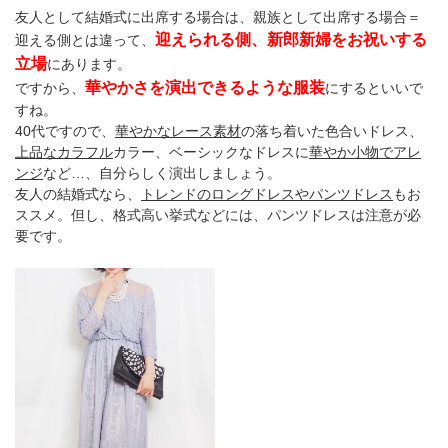
友人として結婚式に出席する場合は、親族として出席する場合＝
迎えられる側、新郎新婦をお祝いする
迎える側とは違って、
立場
にあります。
華やかさを演出できるような服装
ですから、
にするといいで
すね。
40代ですので、
華やかなレース素材
の落ち着いた色合いドレス、
上品なカラフル
カラー、ベーシックなドレスに
華やか小物でアレ
ンジ
など…、自分らしく演出しましょう。
友人の結婚式なら、
トレンドのロングドレスやパンツドレス
もお
ススメ。但し、格式高い挙式などには、パンツドレスは注意が必
要です。