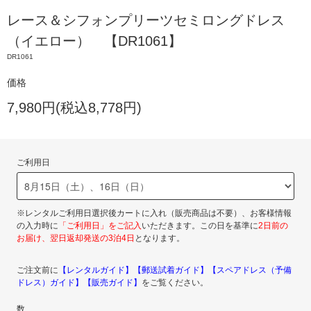
レース＆シフォンプリーツセミロングドレス
（イエロー） 【DR1061】
DR1061
価格
7,980円(税込8,778円)
ご利用日
※レンタルご利用日選択後カートに入れ（販売商品は不要）、お客様情報
の入力時に
「ご利用日」をご記入
いただきます。この日を基準に
2日前の
お届け、翌日返却発送の3泊4日
となります。
ご注文前に
【レンタルガイド】
【郵送試着ガイド】
【スペアドレス（予備
ドレス）ガイド】
【販売ガイド】
をご覧ください。
数