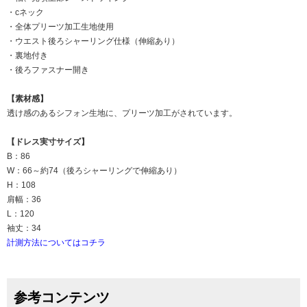
・cネック
・全体プリーツ加工生地使用
・ウエスト後ろシャーリング仕様（伸縮あり）
・裏地付き
・後ろファスナー開き
【素材感】
透け感のあるシフォン生地に、プリーツ加工がされています。
【ドレス実寸サイズ】
B：86
W：66～約74（後ろシャーリングで伸縮あり）
H：108
肩幅：36
L：120
袖丈：34
計測方法についてはコチラ
参考コンテンツ