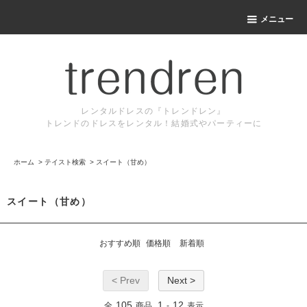
メニュー
レンタルドレスの『トレンドレン』
トレンドのドレスをレンタル！結婚式やパーティーに
ホーム
>
テイスト検索
>
スイート（甘め）
スイート（甘め）
おすすめ順
価格順
新着順
< Prev
Next >
105
1
12
全
商品
-
表示