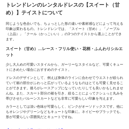
トレンドレンのレンタルドレスの【スイート（甘
め）】テイストについて
同じような色合いでも、ちょっとした形の違いや素材感などによって与える
印象は変わるもの。トレンドレンでは、「スイート（甘め）」「ノーブル
（上品）」「クール（かっこいい）」の3つのテイストから選ぶことができ
ます。
スイート（甘め）…レース・フリル使い・花柄・ふんわりシルエ
ット
少し大人めの可愛いスタイルから、ガーリーなスタイルなど、可愛くキュー
トにきめたい場合におすすめのテイスト。
ドレスのデザインとして、例えば身体のラインに合わせてウエストが絞られ
ていて裾の部分がふわっと広がっているようなものはとても可愛く見せるこ
とができます。後ろがレースアップになっていたりしても良いかもしれませ
んね。また、スカート部分の裾を引き、絞ることによってクシュっと丸みを
帯びさせたバルーンスカートなども非常に可愛らしい印象を与えます。
カラーとしては淡い色味が可愛らしく、ピンクがオーソドックスです。他に
もオレンジやグリーンなどもキュートな印象に。ネイビーやブラックでも、
形が可愛らしい雰囲気だとキュートですね。