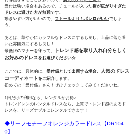
受付は狭い場合もあるので、チュールが入った
裾が広がりすぎた
ドレスは避けた方が無難
です。
動きやすい方がいいので、
ストールよりも
ボレロがいい
でしょ
う。
あとは、華やかにカラフルなドレスにするも良し、上品に落ち着
いた雰囲気にするも良し！
トレンド感を取り入れ自分らしく
最低限のマナーを守って、
お好みのドレス
をお選びください☆
人気のドレス
ここでは、具体的に、
受付係として出席する場合、
コーディネート
をご紹介
します。
初めての「受付係」さん！ぜひチェックしてみてくださいね。
1回だけの利用なら、レンタルがお得♪
トレンドレンのレンタルドレスなら、上質でトレンド感のあるド
レスを、リーズナブルにレンタルできます！
◆リーフモチーフオレンジカラードレス【DR104
0】