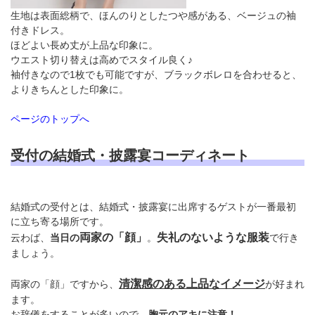
生地は表面総柄で、ほんのりとしたつや感がある、ベージュの袖
付きドレス。
ほどよい長め丈が上品な印象に。
ウエスト切り替えは高めでスタイル良く♪
袖付きなので1枚でも可能ですが、ブラックボレロを合わせると、
よりきちんとした印象に。
ページのトップへ
受付の結婚式・披露宴コーディネート
結婚式の受付とは、結婚式・披露宴に出席するゲストが一番最初
に立ち寄る場所です。
両家の「顔」
失礼のないような服装
云わば、
当日の
。
で行き
ましょう。
清潔感のある上品なイメージ
両家の「顔」ですから、
が好まれ
ます。
お辞儀をすることが多いので、
胸元のアキに注意！