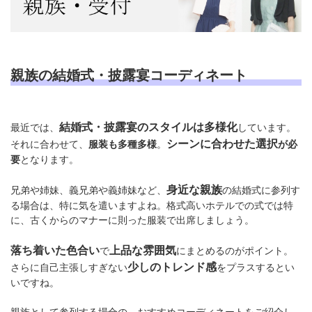
親族の結婚式・披露宴コーディネート
結婚式・披露宴のスタイルは多様化
最近では、
しています。
シーンに合わせた選択
それに合わせて、
服装も多種多様
。
が必
要
となります。
身近な親族
兄弟や姉妹、義兄弟や義姉妹など、
の結婚式に参列す
る場合は、特に気を遣いますよね。格式高いホテルでの式では特
に、古くからのマナーに則った服装で出席しましょう。
落ち着いた色合い
上品な雰囲気
で
にまとめるのがポイント。
少しのトレンド感
さらに自己主張しすぎない
をプラスするとい
いですね。
親族として参列する場合の、おすすめコーディネートをご紹介し