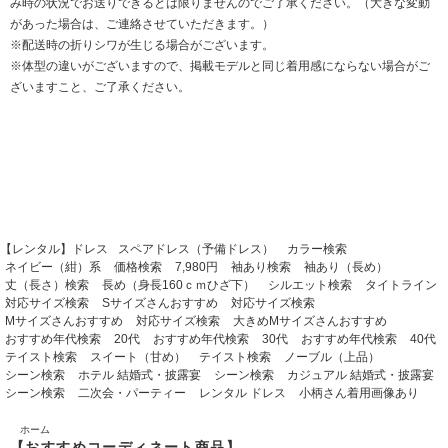
み時の状況でお送りできるとは限りませんのでご了承ください。（大きな変動
があった場合は、ご連絡させていただきます。）
※配送時の折りシワが生じる場合がございます。
※体型の違いがございますので、掲載モデルと同じ着用感にならない場合がご
ざいますこと、ご了承ください。
【レンタル】ドレス
スペアドレス（予備ドレス）
カラー検索
ネイビー（紺）系
価格検索
7,980円
袖あり検索
袖あり（長め）
丈（長さ）検索
長め（身長160ｃｍひざ下）
シルエット検索
タイトライン
対応サイズ検索
Sサイズさんおすすめ
対応サイズ検索
Mサイズさんおすすめ
対応サイズ検索
大きめMサイズさんおすすめ
おすすめ年代検索
20代
おすすめ年代検索
30代
おすすめ年代検索
40代
テイスト検索
スイート（甘め）
テイスト検索
ノーブル（上品）
シーン検索
ホテル 結婚式・披露宴
シーン検索
カジュアル 結婚式・披露宴
シーン検索
二次会・パーティー
レンタル ドレス
小柄さん着用画像あり
ホーム
【おすすめコーディネート商品】