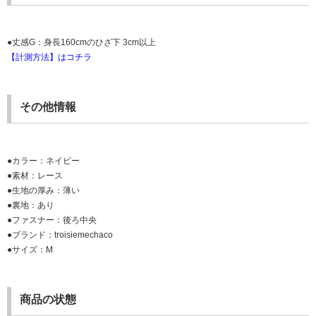
●丈感G：身長160cmのひざ下 3cm以上
【計測方法】はコチラ
その他情報
●カラー：ネイビー
●素材：レース
●生地の厚み：薄い
●裏地：あり
●ファスナー：後ろ中央
●ブランド：troisiemechaco
●サイズ：M
商品の状態