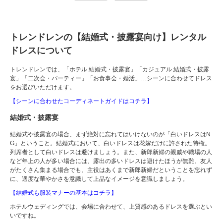
トレンドレンの【結婚式・披露宴向け】レンタル
ドレスについて
トレンドレンでは、「ホテル 結婚式・披露宴」「カジュアル 結婚式・披露
宴」「二次会・パーティー」「お食事会・婚活」…シーンに合わせてドレス
をお選びいただけます。
【シーンに合わせたコーディネートガイドはコチラ】
結婚式・披露宴
結婚式や披露宴の場合、まず絶対に忘れてはいけないのが「白いドレスはN
G」ということ。結婚式において、白いドレスは花嫁だけに許された特権。
列席者として白いドレスは避けましょう。また、新郎新婦の親戚や職場の人
など年上の人が多い場合には、露出の多いドレスは避けたほうが無難。友人
がたくさん集まる場合でも、主役はあくまで新郎新婦だということを忘れず
に、適度な華やかさを意識して上品なイメージを意識しましょう。
【結婚式も服装マナーの基本はコチラ】
ホテルウェディングでは、会場に合わせて、上質感のあるドレスを選ぶとい
いですね。