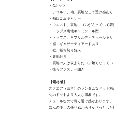
・Cネック
・デコルテ、袖、裏地なしで透け感あり
・袖口ゴムギャザー
・ウエスト、裏地にゴムが入っていて表
・トップス裏地キャミソール型
・トップス、Ｖフリルディティールあり
・裾、ギャザーティアードあり
・裾、断ち切り始末
・裏地付き
・裏地の丈は表よりだいぶ短くなってい
・後ろファスナー開き
【素材感】
スクエア（四角）のランダムなドット柄
丸のドットより大人な印象です。
チュールなので薄く透け感があります。
ほんの少しの張り感がありかさっとした