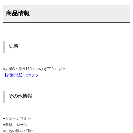
商品情報
丈感
●丈感G：身長160cmのひざ下 3cm以上
【計測方法】はコチラ
その他情報
●カラー： ブルー
●素材： レース
●生地の厚み：薄い