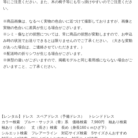
等にご注意ください。また、木の椅子等にも引っ掛けやすいのでご注意くださ
い。
※商品画像は、なるべく実物の色合いに近づけて撮影しておりますが、画像と
実物の色合いに差異が生じる場合がございます。
※シミ・傷などの状態については、常に商品の状態が変動しますので、お申込
み時の状況でお送りできるとは限りませんのでご了承ください。（大きな変動
があった場合は、ご連絡させていただきます。）
※配送時の折りシワが生じる場合がございます。
※体型の違いがございますので、掲載モデルと同じ着用感にならない場合がご
ざいますこと、ご了承ください。
【レンタル】ドレス
スペアドレス（予備ドレス）
トレンドドレス
カラー検索
ブルー・サックス（青）系
価格検索
7,980円
袖あり検索
袖あり（長め）
丈（長さ）検索
長め（身長160ｃｍひざ下）
シルエット検索
フレアーライン
対応サイズ検索
Sサイズさんおすすめ