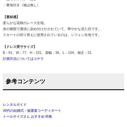
・裏地付き（袖は無し）
【素材感】
柔らかな花柄のレース生地。
糸の種類で濃淡に染め分けがされていて、華やかな見た目です。
スカートの切り替えに使用されているのは、シフォン生地です。
【ドレス実寸サイズ】
B：91、W：77、H：101、肩幅：36、L：104、袖丈：31
計測方法についてはコチラ
参考コンテンツ
レンタルガイド
30代の結婚式・披露宴コーディネート
トールサイズさん おすすめ 特集