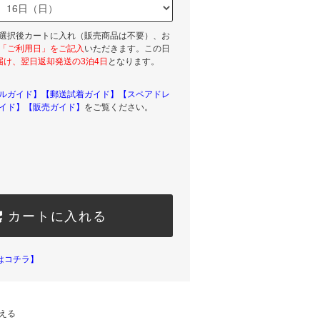
選択後カートに入れ（販売商品は不要）、お
「ご利用日」をご記入
いただきます。この日
届け、翌日返却発送の3泊4日
となります。
ルガイド】
【郵送試着ガイド】
【スペアドレ
イド】
【販売ガイド】
をご覧ください。
カートに入れる
はコチラ】
える