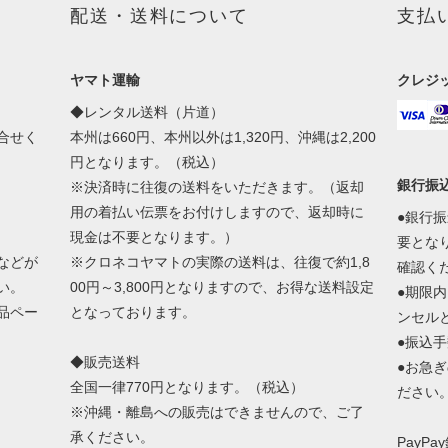
配送・送料について
支払
ヤマト運輸
クレジ
◆レンタル送料（片道）
合せく
本州は660円、本州以外は1,320円、沖縄は2,200
円となります。（税込）
銀行振
※決済時に往復の送料をいただきます。（返却
用の着払い伝票をお付けしますので、返却時に
●銀行
現金は不要となります。）
要とな
などが
※クロネコヤマトの実際の送料は、往復で約1,8
確認く
い。
00円～3,800円となりますので、お得な送料設定
●期限
品ペー
となっております。
ンセル
●振込
◆販売送料
●お急
全国一律770円となります。（税込）
ださい
※沖縄・離島への販売はできませんので、ご了
承ください。
PayP